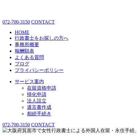
072-700-3150
CONTACT
HOME
行政書士をお探しの方へ
事務所概要
報酬額表
よくある質問
ブログ
プライバシーポリシー
サービス案内
在留資格申請
帰化申請
法人設立
遺言書作成
相続手続き
072-700-3150
CONTACT