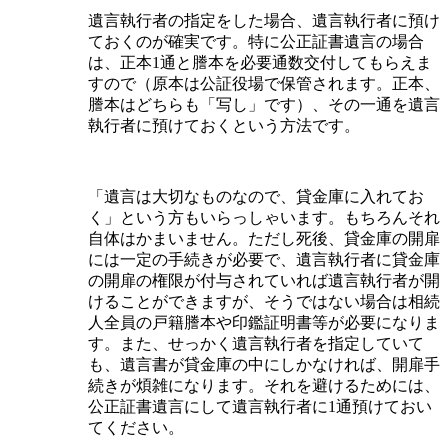
遺言執行者の指定をした場合、遺言執行者に預け
ておくのが確実です。特に公正証書遺言の場合
は、正本1通と謄本を必要通数交付してもらえま
すので（原本は公証役場で保管されます。正本、
謄本はどちらも「写し」です）、その一通を遺言
執行者に預けておくという方法です。
「遺言は大切なものなので、貸金庫に入れてお
く」という方もいらっしゃいます。もちろんそれ
自体はかまいません。ただし死後、貸金庫の開扉
には一定の手続きが必要で、遺言執行者に貸金庫
の開扉の権限が付与されていれば遺言執行者が開
けることができますが、そうではない場合は相続
人全員の戸籍謄本や印鑑証明書等が必要になりま
す。また、せっかく遺言執行者を指定していて
も、遺言書が貸金庫の中にしかなければ、開扉手
続きが煩雑になります。それを避けるためには、
公正証書遺言にして遺言執行者に1通預けておい
てください。