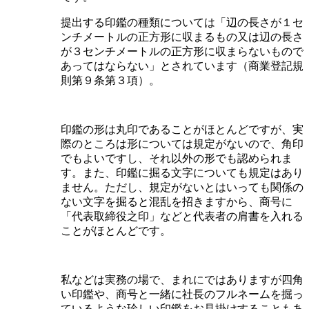
提出する印鑑の種類については「辺の長さが１セ
ンチメートルの正方形に収まるもの又は辺の長さ
が３センチメートルの正方形に収まらないもので
あってはならない」とされています（商業登記規
則第９条第３項）。
印鑑の形は丸印であることがほとんどですが、実
際のところは形については規定がないので、角印
でもよいですし、それ以外の形でも認められま
す。また、印鑑に掘る文字についても規定はあり
ません。ただし、規定がないとはいっても関係の
ない文字を掘ると混乱を招きますから、商号に
「代表取締役之印」などと代表者の肩書を入れる
ことがほとんどです。
私などは実務の場で、まれにではありますが四角
い印鑑や、商号と一緒に社長のフルネームを掘っ
ているような珍しい印鑑をお見掛けすることもあ