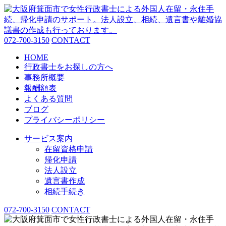
072-700-3150
CONTACT
HOME
行政書士をお探しの方へ
事務所概要
報酬額表
よくある質問
ブログ
プライバシーポリシー
サービス案内
在留資格申請
帰化申請
法人設立
遺言書作成
相続手続き
072-700-3150
CONTACT