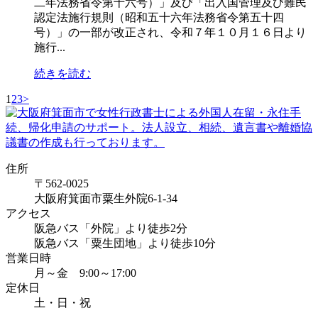
二年法務省令第十六号）」及び「出入国管理及び難民
認定法施行規則（昭和五十六年法務省令第五十四
号）」の一部が改正され、令和７年１０月１６日より
施行...
続きを読む
1
2
3
>
住所
〒562-0025
大阪府箕面市粟生外院6-1-34
アクセス
阪急バス「外院」より徒歩2分
阪急バス「粟生団地」より徒歩10分
営業日時
月～金 9:00～17:00
定休日
土・日・祝