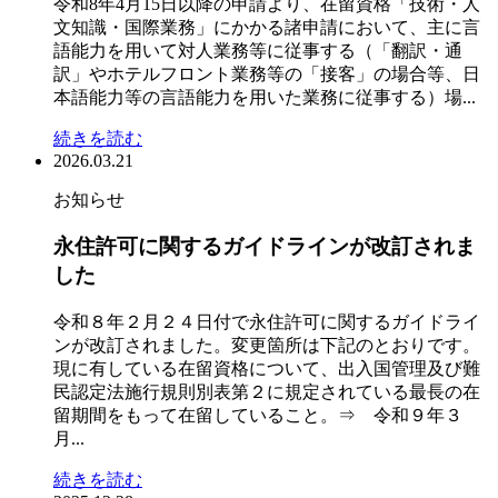
令和8年4月15日以降の申請より、在留資格「技術・人
文知識・国際業務」にかかる諸申請において、主に言
語能力を用いて対人業務等に従事する（「翻訳・通
訳」やホテルフロント業務等の「接客」の場合等、日
本語能力等の言語能力を用いた業務に従事する）場...
続きを読む
2026.03.21
お知らせ
永住許可に関するガイドラインが改訂されま
した
令和８年２月２４日付で永住許可に関するガイドライ
ンが改訂されました。変更箇所は下記のとおりです。
現に有している在留資格について、出入国管理及び難
民認定法施行規則別表第２に規定されている最長の在
留期間をもって在留していること。⇒ 令和９年３
月...
続きを読む