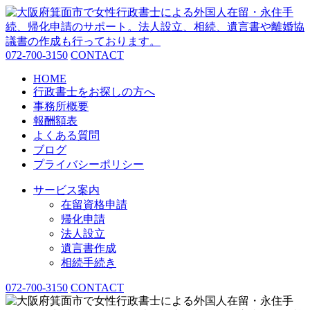
072-700-3150
CONTACT
HOME
行政書士をお探しの方へ
事務所概要
報酬額表
よくある質問
ブログ
プライバシーポリシー
サービス案内
在留資格申請
帰化申請
法人設立
遺言書作成
相続手続き
072-700-3150
CONTACT