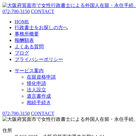
072-700-3150
CONTACT
HOME
行政書士をお探しの方へ
事務所概要
報酬額表
よくある質問
ブログ
プライバシーポリシー
サービス案内
在留資格申請
帰化申請
法人設立
遺言書作成
相続手続き
072-700-3150
CONTACT
住所