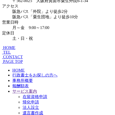
〒562-0025 大阪府箕面市粟生外院6-1-34
アクセス
阪急バス「外院」より徒歩2分
阪急バス「粟生団地」より徒歩10分
営業日時
月～金 9:00～17:00
定休日
土・日・祝
HOME
TEL
CONTACT
PAGE TOP
HOME
行政書士をお探しの方へ
事務所概要
報酬額表
サービス案内
在留資格申請
帰化申請
法人設立
遺言書作成