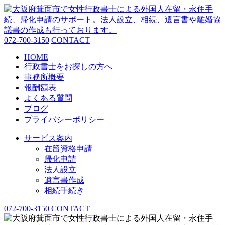
072-700-3150
CONTACT
HOME
行政書士をお探しの方へ
事務所概要
報酬額表
よくある質問
ブログ
プライバシーポリシー
サービス案内
在留資格申請
帰化申請
法人設立
遺言書作成
相続手続き
072-700-3150
CONTACT